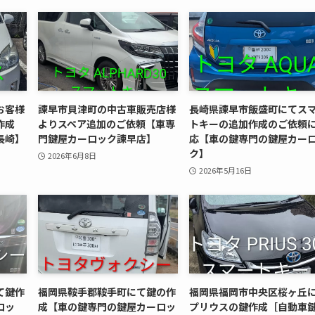
お客様
諫早市貝津町の中古車販売店様
長崎県諫早市飯盛町にてス
作成
よりスペア追加のご依頼【車専
トキーの追加作成のご依頼
長崎】
門鍵屋カーロック諫早店】
応【車の鍵専門の鍵屋カー
ク】
2026年6月8日
2026年5月16日
て鍵作
福岡県鞍手郡鞍手町にて鍵の作
福岡県福岡市中央区桜ヶ丘
ロッ
成【車の鍵専門の鍵屋カーロッ
プリウスの鍵作成［自動車