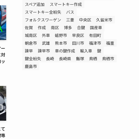
スペア追加
スマートキー作成
スマートキー全紛失
バス
フォルクスワーゲン
三菱
中央区
久留米市
佐賀
作成
南区
博多
合鍵
国産車
城南区
外車
嬉野市
早良区
有田町
朝倉市
武雄
熊本市
田川市
福津市
福重
マー
諫早
諫早市
車の鍵作成
輸入車
鍵
に対
鍵全紛失
長崎
長崎県
飯塚
鳥栖
鳥栖市
ロッ
鹿島市
にて
鍵専