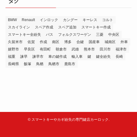
タグ
BMW
Renault
インロック
カングー
キーレス
コルト
スカイライン
スペア作成
スペア追加
スマートキー作成
スマートキー全紛失
バス
フォルクスワーゲン
三菱
中央区
久留米市
佐賀
作成
南区
博多
合鍵
国産車
城南区
外車
嬉野市
早良区
有田町
朝倉市
武雄
熊本市
田川市
福津市
福重
諫早
諫早市
車の鍵作成
輸入車
鍵
鍵全紛失
長崎
長崎県
飯塚
鳥栖
鳥栖市
鹿島市
©
スマートキーやカギ紛失の専門鍵店カーロック.