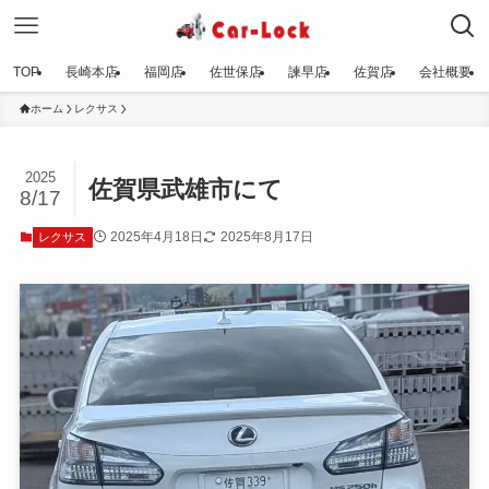
TOP
長崎本店
福岡店
佐世保店
諫早店
佐賀店
会社概要
ホーム
レクサス
2025
佐賀県武雄市にて
8/17
2025年4月18日
2025年8月17日
レクサス