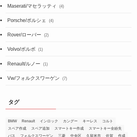
Maserati/マセラッティ
(4)
Porsche/ポルシェ
(4)
Rover/ローバー
(2)
Volvo/ボルボ
(1)
Renault/ルノー
(1)
Vw/フォルクスワーゲン
(7)
タグ
BMW
Renault
インロック
カングー
キーレス
コルト
スペア作成
スペア追加
スマートキー作成
スマートキー全紛失
バス
フォルクスワーゲン
三菱
中央区
久留米市
佐賀
作成