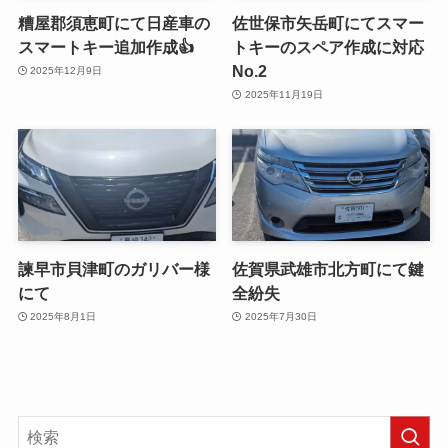
糟屋郡須恵町にて日産車の
佐世保市矢岳町にてスマー
スマートキー追加作成👍
トキーのスペア作成に対応
No.2
2025年12月9日
2025年11月19日
諫早市貝津町のガリバー様
佐賀県武雄市北方町にて鍵
にて
全紛失
2025年8月1日
2025年7月30日