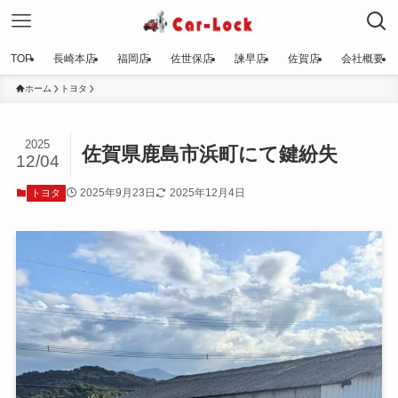
TOP
長崎本店
福岡店
佐世保店
諫早店
佐賀店
会社概要
ホーム
トヨタ
2025
佐賀県鹿島市浜町にて鍵紛失
12/04
2025年9月23日
2025年12月4日
トヨタ