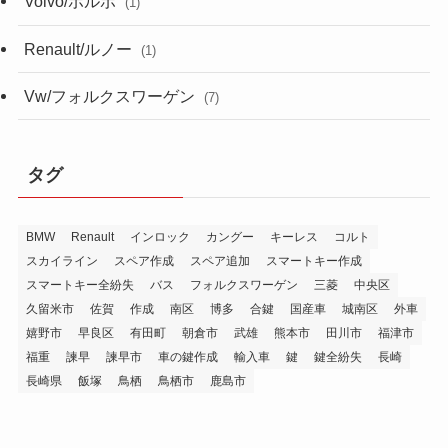
Volvo/ボルボ
(1)
Renault/ルノー
(1)
Vw/フォルクスワーゲン
(7)
タグ
BMW
Renault
インロック
カングー
キーレス
コルト
スカイライン
スペア作成
スペア追加
スマートキー作成
スマートキー全紛失
バス
フォルクスワーゲン
三菱
中央区
久留米市
佐賀
作成
南区
博多
合鍵
国産車
城南区
外車
嬉野市
早良区
有田町
朝倉市
武雄
熊本市
田川市
福津市
福重
諫早
諫早市
車の鍵作成
輸入車
鍵
鍵全紛失
長崎
長崎県
飯塚
鳥栖
鳥栖市
鹿島市