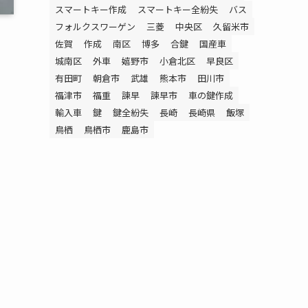
スマートキー作成
スマートキー全紛失
バス
フォルクスワーゲン
三菱
中央区
久留米市
佐賀
作成
南区
博多
合鍵
国産車
城南区
外車
嬉野市
小倉北区
早良区
有田町
朝倉市
武雄
熊本市
田川市
福津市
福重
諫早
諫早市
車の鍵作成
輸入車
鍵
鍵全紛失
長崎
長崎県
飯塚
鳥栖
鳥栖市
鹿島市