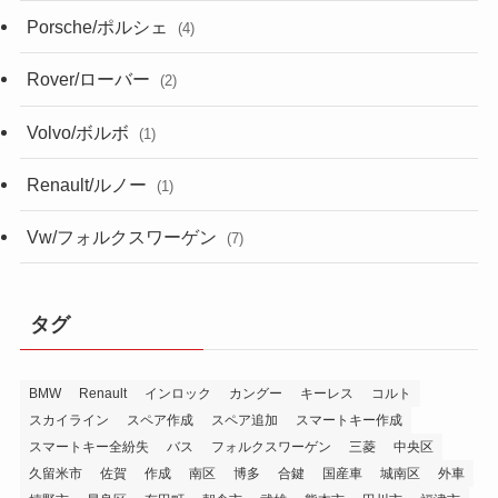
Porsche/ポルシェ
(4)
Rover/ローバー
(2)
Volvo/ボルボ
(1)
Renault/ルノー
(1)
Vw/フォルクスワーゲン
(7)
タグ
BMW
Renault
インロック
カングー
キーレス
コルト
スカイライン
スペア作成
スペア追加
スマートキー作成
スマートキー全紛失
バス
フォルクスワーゲン
三菱
中央区
久留米市
佐賀
作成
南区
博多
合鍵
国産車
城南区
外車