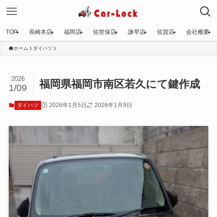
TOP
長崎本店
福岡店
佐世保店
諫早店
佐賀店
会社概要
ホーム
ダイハツ
2026
福岡県福岡市南区若久にて鍵作成
1/09
2026年1月5日
2026年1月9日
ダイハツ