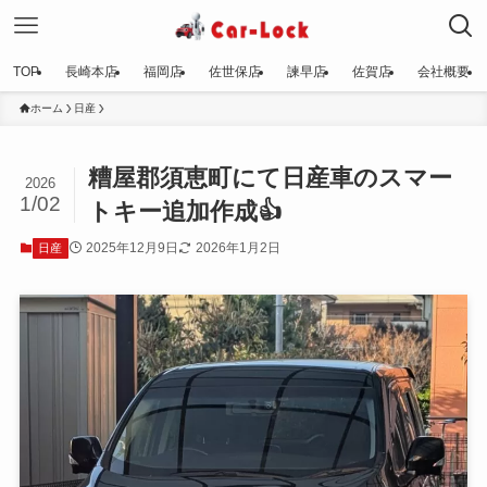
TOP
長崎本店
福岡店
佐世保店
諫早店
佐賀店
会社概要
ホーム
日産
糟屋郡須恵町にて日産車のスマー
2026
1/02
トキー追加作成👍
2025年12月9日
2026年1月2日
日産