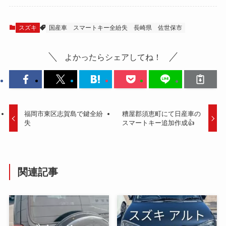
スズキ
国産車
スマートキー全紛失
長崎県
佐世保市
よかったらシェアしてね！
福岡市東区志賀島で鍵全紛
糟屋郡須恵町にて日産車の
失
スマートキー追加作成👍
関連記事