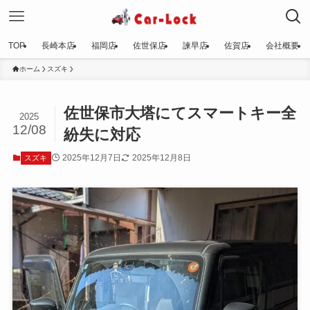
TOP
長崎本店
福岡店
佐世保店
諫早店
佐賀店
会社概要
ホーム
スズキ
佐世保市大塔にてスマートキー全
2025
12/08
紛失に対応
2025年12月7日
2025年12月8日
スズキ