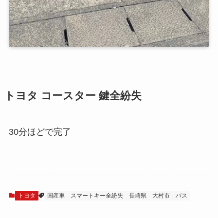
トヨタ コースター 鍵全紛失
30分ほどで完了
トヨタ
国産車
スマートキー全紛失
長崎県
大村市
バス