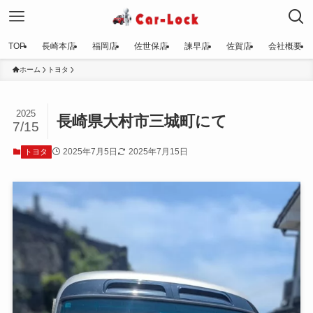
TOP
長崎本店
福岡店
佐世保店
諫早店
佐賀店
会社概要
ホーム
トヨタ
2025
長崎県大村市三城町にて
7/15
2025年7月5日
2025年7月15日
トヨタ