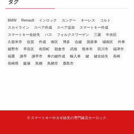
タグ
BMW
Renault
インロック
カングー
キーレス
コルト
スカイライン
スペア作成
スペア追加
スマートキー作成
スマートキー全紛失
バス
フォルクスワーゲン
三菱
中央区
久留米市
佐賀
作成
南区
博多
合鍵
国産車
城南区
外車
嬉野市
早良区
有田町
朝倉市
武雄
熊本市
田川市
福津市
福重
諫早
諫早市
車の鍵作成
輸入車
鍵
鍵全紛失
長崎
長崎県
飯塚
鳥栖
鳥栖市
鹿島市
©
スマートキーやカギ紛失の専門鍵店カーロック.