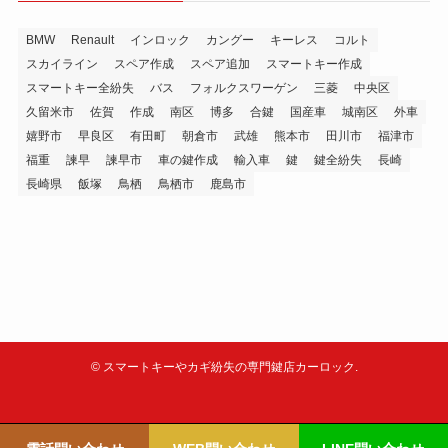
BMW
Renault
インロック
カングー
キーレス
コルト
スカイライン
スペア作成
スペア追加
スマートキー作成
スマートキー全紛失
バス
フォルクスワーゲン
三菱
中央区
久留米市
佐賀
作成
南区
博多
合鍵
国産車
城南区
外車
嬉野市
早良区
有田町
朝倉市
武雄
熊本市
田川市
福津市
福重
諫早
諫早市
車の鍵作成
輸入車
鍵
鍵全紛失
長崎
長崎県
飯塚
鳥栖
鳥栖市
鹿島市
©
スマートキーやカギ紛失の専門鍵店カーロック.