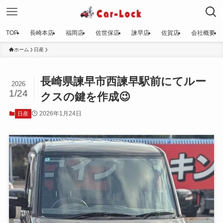
TOP
長崎本店
福岡店
佐世保店
諫早店
佐賀店
会社概要
ホーム
日産
長崎県諫早市西諫早駅前にてルー
2026
1/24
クスの鍵を作成😉
2026年1月24日
日産