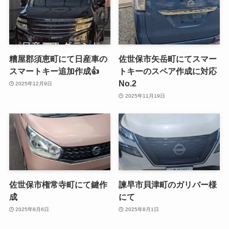
糟屋郡須恵町にて日産車の
佐世保市矢岳町にてスマー
スマートキー追加作成👍
トキーのスペア作成に対応
No.2
2025年12月9日
2025年11月19日
佐世保市権常寺町にて鍵作
諫早市貝津町のガリバー様
成
にて
2025年8月6日
2025年8月1日