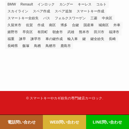
BMW
Renault
インロック
カングー
キーレス
コルト
スカイライン
スペア作成
スペア追加
スマートキー作成
スマートキー全紛失
バス
フォルクスワーゲン
三菱
中央区
久留米市
佐賀
作成
南区
博多
合鍵
国産車
城南区
外車
嬉野市
早良区
有田町
朝倉市
武雄
熊本市
田川市
福津市
福重
諫早
諫早市
車の鍵作成
輸入車
鍵
鍵全紛失
長崎
長崎県
飯塚
鳥栖
鳥栖市
鹿島市
©
スマートキーやカギ紛失の専門鍵店カーロック.
電話問い合わせ
WEB問い合わせ
LINE問い合わせ