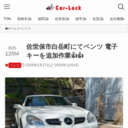
TOP
長崎本店
福岡店
佐世保店
諫早店
佐賀店
会社概要
ホーム
ベンツ
佐世保市白岳町にてベンツ 電子
2025
12/04
キーを追加作業👍👍
2025年2月27日
2025年12月4日
ベンツ