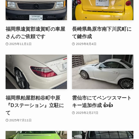
福岡県遠賀郡遠賀町の車屋
長崎県島原市南下川尻町に
さんのご依頼です
て鍵作成
2025年11月1日
2025年8月4日
福岡県粕屋郡粕谷町中原
雲仙市にてベンツスマート
『Dステーション』立駐に
キー追加作成 👍👍
て
2025年2月27日
2025年7月11日