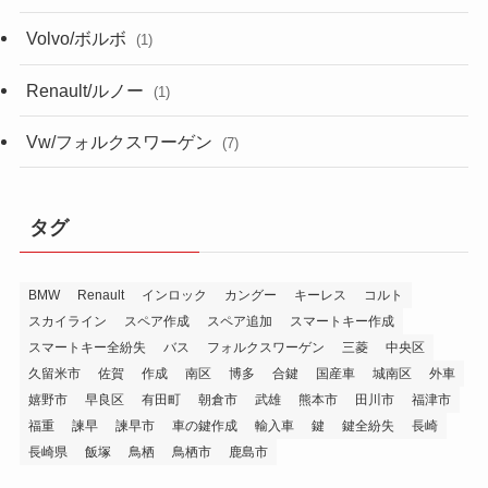
Volvo/ボルボ
(1)
Renault/ルノー
(1)
Vw/フォルクスワーゲン
(7)
タグ
BMW
Renault
インロック
カングー
キーレス
コルト
スカイライン
スペア作成
スペア追加
スマートキー作成
スマートキー全紛失
バス
フォルクスワーゲン
三菱
中央区
久留米市
佐賀
作成
南区
博多
合鍵
国産車
城南区
外車
嬉野市
早良区
有田町
朝倉市
武雄
熊本市
田川市
福津市
福重
諫早
諫早市
車の鍵作成
輸入車
鍵
鍵全紛失
長崎
長崎県
飯塚
鳥栖
鳥栖市
鹿島市