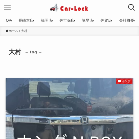
TOP
長崎本店
福岡店
佐世保店
諫早店
佐賀店
会社概要
ホーム
大村
大村
– tag –
ホンダ