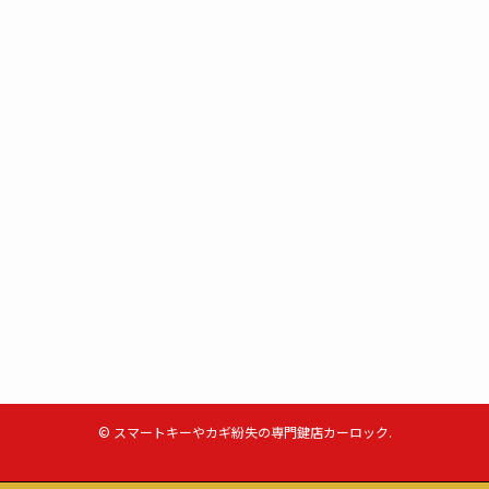
©
スマートキーやカギ紛失の専門鍵店カーロック.