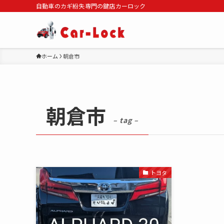
自動車のカギ紛失専門の鍵店カーロック
ホーム
朝倉市
朝倉市
– tag –
トヨタ