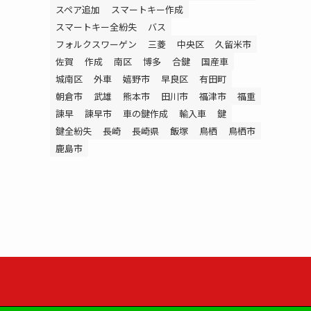
スペア追加
スマートキー作成
スマートキー全紛失
バス
フォルクスワーゲン
三菱
中央区
久留米市
佐賀
作成
南区
博多
合鍵
国産車
城南区
外車
嬉野市
早良区
有田町
朝倉市
武雄
熊本市
田川市
福津市
福重
諫早
諫早市
車の鍵作成
輸入車
鍵
鍵全紛失
長崎
長崎県
飯塚
鳥栖
鳥栖市
鹿島市