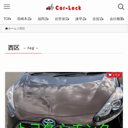
TOP
長崎本店
福岡店
佐世保店
諫早店
佐賀店
会社概要
ホーム
西区
西区
– tag –
トヨタ