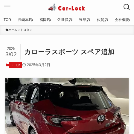
TOP
長崎本店
福岡店
佐世保店
諫早店
佐賀店
会社概要
ホーム
トヨタ
2025
カローラスポーツ スペア追加
3/02
2025年3月2日
トヨタ