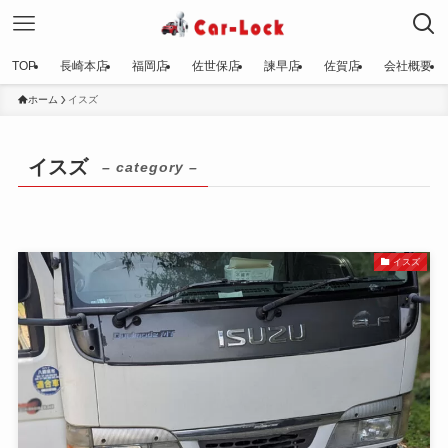
TOP
長崎本店
福岡店
佐世保店
諫早店
佐賀店
会社概要
ホーム
イスズ
イスズ
– category –
イスズ