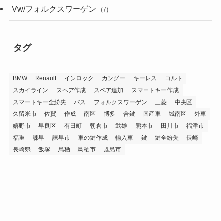
Vw/フォルクスワーゲン
(7)
タグ
BMW
Renault
インロック
カングー
キーレス
コルト
スカイライン
スペア作成
スペア追加
スマートキー作成
スマートキー全紛失
バス
フォルクスワーゲン
三菱
中央区
久留米市
佐賀
作成
南区
博多
合鍵
国産車
城南区
外車
嬉野市
早良区
有田町
朝倉市
武雄
熊本市
田川市
福津市
福重
諫早
諫早市
車の鍵作成
輸入車
鍵
鍵全紛失
長崎
長崎県
飯塚
鳥栖
鳥栖市
鹿島市