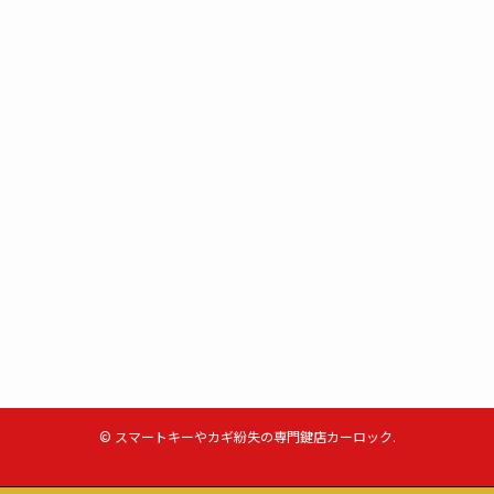
©
スマートキーやカギ紛失の専門鍵店カーロック.