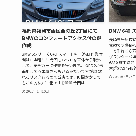
福岡県福岡市西区西の丘2丁目にて
BMW 64
BMWのコンフォートアクセス付の鍵
長崎県島原市
作成
依頼です😁BM
ーで作れば８万円
BMW 6シリーズ 640i スマートキー追加 作業時
グランクーペ年式
間は1.5h程！！ 今回もCAS4+を車体から取外
6A30 施工時間
して、安全第一に作業を行います。 OBD2から
容]①CAS4+
追加してる車屋さんもいるみたいですが😱 壊
れるリスク有るので当店では、時間かかって
2025年2月27日
もこの方法が一番です✌️💯💯 今回は...
2026年1月10日