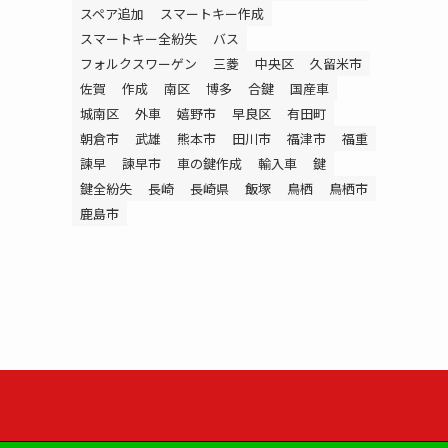
スペア追加
スマートキー作成
スマートキー全紛失
バス
フォルクスワーゲン
三菱
中央区
久留米市
佐賀
作成
南区
博多
合鍵
国産車
城南区
外車
嬉野市
早良区
有田町
朝倉市
武雄
熊本市
田川市
福津市
福重
諫早
諫早市
車の鍵作成
輸入車
鍵
鍵全紛失
長崎
長崎県
飯塚
鳥栖
鳥栖市
鹿島市