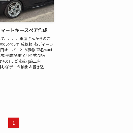
0iスマートキースペア作成
にて、、、、車屋さんからのご
Wのスペア作成依頼 👍ディーラ
オーバーとの事😓 車名:640i
:平成26年10月型式:DBA-
は40分ほど 👍👍 [施工内
取外し②データ抽出＆書き込...
1