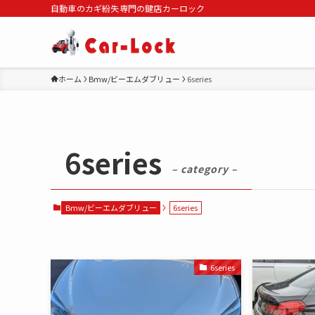
自動車のカギ紛失専門の鍵店カーロック
ホーム
Bmw/ビーエムダブリュー
6series
6series
– category –
Bmw/ビーエムダブリュー
6series
6series