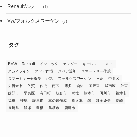
Renault/ルノー
(1)
Vw/フォルクスワーゲン
(7)
タグ
BMW
Renault
インロック
カングー
キーレス
コルト
スカイライン
スペア作成
スペア追加
スマートキー作成
スマートキー全紛失
バス
フォルクスワーゲン
三菱
中央区
久留米市
佐賀
作成
南区
博多
合鍵
国産車
城南区
外車
嬉野市
早良区
有田町
朝倉市
武雄
熊本市
田川市
福津市
福重
諫早
諫早市
車の鍵作成
輸入車
鍵
鍵全紛失
長崎
長崎県
飯塚
鳥栖
鳥栖市
鹿島市