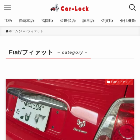
TOP
長崎本店
福岡店
佐世保店
諫早店
佐賀店
会社概要
ホーム
Fiat/フィァット
Fiat/フィァット
– category –
Fiat/フィァット