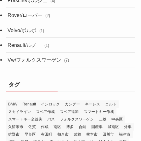
Porsche/ポルシェ
(4)
Rover/ローバー
(2)
Volvo/ボルボ
(1)
Renault/ルノー
(1)
Vw/フォルクスワーゲン
(7)
タグ
BMW
Renault
インロック
カングー
キーレス
コルト
スカイライン
スペア作成
スペア追加
スマートキー作成
スマートキー全紛失
バス
フォルクスワーゲン
三菱
中央区
久留米市
佐賀
作成
南区
博多
合鍵
国産車
城南区
外車
嬉野市
早良区
有田町
朝倉市
武雄
熊本市
田川市
福津市