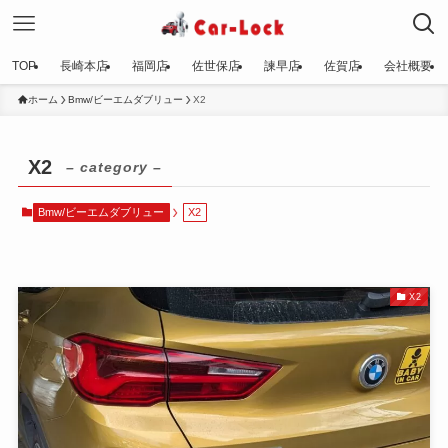
TOP
長崎本店
福岡店
佐世保店
諫早店
佐賀店
会社概要
ホーム
Bmw/ビーエムダブリュー
X2
X2
– category –
Bmw/ビーエムダブリュー
X2
X2