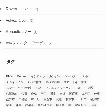
Rover/ローバー
(2)
Volvo/ボルボ
(1)
Renault/ルノー
(1)
Vw/フォルクスワーゲン
(7)
タグ
BMW
Renault
インロック
カングー
キーレス
コルト
スカイライン
スペア作成
スペア追加
スマートキー作成
スマートキー全紛失
バス
フォルクスワーゲン
三菱
中央区
久留米市
佐賀
作成
南区
博多
合鍵
国産車
城南区
外車
嬉野市
早良区
有田町
朝倉市
武雄
熊本市
田川市
福津市
福重
諫早
諫早市
車の鍵作成
輸入車
鍵
鍵全紛失
長崎