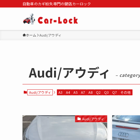
自動車のカギ紛失専門の鍵店カーロック
ホーム
Audi/アウディ
Audi/アウディ
– category
Audi/アウディ
A3
A4
A5
A7
A8
Q2
Q3
Q7
その他
Audi/アウディ