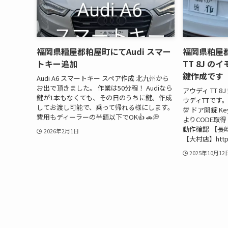
福岡県糟屋郡粕屋町にてAudi スマー
福岡県粕屋郡
トキー追加
TT 8J 
鍵作成です
Audi A6 スマートキー スペア作成 北九州から
お出で頂きました。 作業は50分程！ Audiなら
アウディ TT 8
鍵が1本もなくても、その日のうちに鍵。作成
ウディTTです
してお渡し可能で、乗って帰れる様にします。
💯 ドア開錠 K
費用もディーラーの半額以下でOK👍 🚗💭
よりCODE取得
動作確認 【長崎店】h
2026年2月1日
【大村店】https:/
2025年10月12