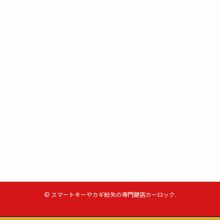
©
スマートキーやカギ紛失の専門鍵店カーロック.