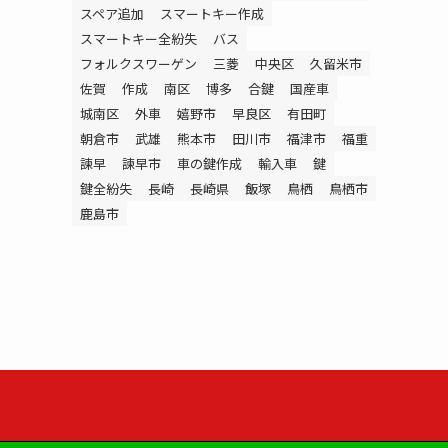
スペア追加
スマートキー作成
スマートキー全紛失
バス
フォルクスワーゲン
三菱
中央区
久留米市
佐賀
作成
南区
博多
合鍵
国産車
城南区
外車
嬉野市
早良区
有田町
朝倉市
武雄
熊本市
田川市
福津市
福重
諫早
諫早市
車の鍵作成
輸入車
鍵
鍵全紛失
長崎
長崎県
飯塚
鳥栖
鳥栖市
鹿島市