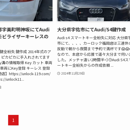
宇美町明神坂にてAudi
大分県宇佐市にてAudi/S4鍵作成
のイモビライザーキーレスの
Audi s4 スマートキー全紛失に対応 大分県
市にて、、、、カーロック福岡店は三連休
反動で朝から夜間まで予約で満杯です😱😱
J 鍵全紛失 鍵作成 2014年式のア
なので、本店から応援で遥々大分まで伺い
。 ピカピカに手入れされてます
した。メッチャ遠い2時間半💨😓Audi S4ス
ey溝の情報取得 Key カット 車両
ートキー全紛失からの作成依頼 ...
 車両にKey登録 キーレス 登録
ttps://unlock-119.com/
2024年11月29日
/unlock11...
日
1