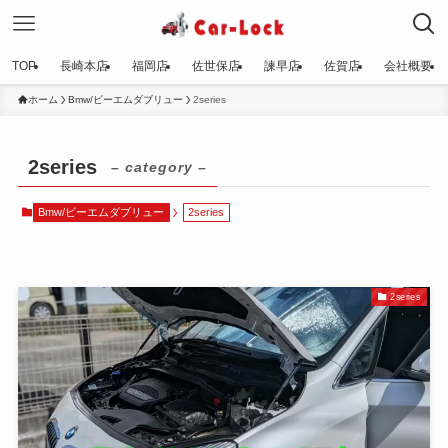
TOP
長崎本店
福岡店
佐世保店
諫早店
佐賀店
会社概要
ホーム
Bmw/ビーエムダブリュー
2series
2series
– category –
Bmw/ビーエムダブリュー
2series
2series