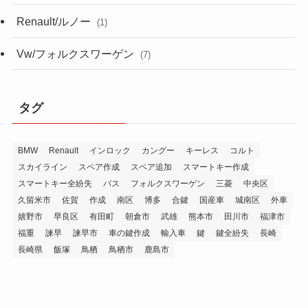
Renault/ルノー
(1)
Vw/フォルクスワーゲン
(7)
タグ
BMW
Renault
インロック
カングー
キーレス
コルト
スカイライン
スペア作成
スペア追加
スマートキー作成
スマートキー全紛失
バス
フォルクスワーゲン
三菱
中央区
久留米市
佐賀
作成
南区
博多
合鍵
国産車
城南区
外車
嬉野市
早良区
有田町
朝倉市
武雄
熊本市
田川市
福津市
福重
諫早
諫早市
車の鍵作成
輸入車
鍵
鍵全紛失
長崎
長崎県
飯塚
鳥栖
鳥栖市
鹿島市