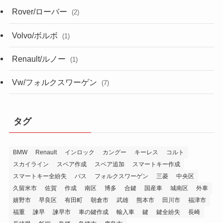
Rover/ローバー
(2)
Volvo/ボルボ
(1)
Renault/ルノー
(1)
Vw/フォルクスワーゲン
(7)
タグ
BMW
Renault
インロック
カングー
キーレス
コルト
スカイライン
スペア作成
スペア追加
スマートキー作成
スマートキー全紛失
バス
フォルクスワーゲン
三菱
中央区
久留米市
佐賀
作成
南区
博多
合鍵
国産車
城南区
外車
嬉野市
早良区
有田町
朝倉市
武雄
熊本市
田川市
福津市
福重
諫早
諫早市
車の鍵作成
輸入車
鍵
鍵全紛失
長崎