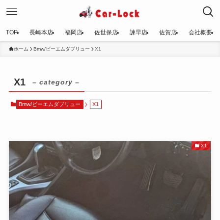
TOP
長崎本店
福岡店
佐世保店
諫早店
佐賀店
会社概要
ホーム
Bmw/ビーエムダブリュー
X1
X1
– category –
Bmw/ビーエムダブリュー
X1
X1