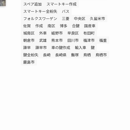
スペア追加
スマートキー作成
スマートキー全紛失
バス
フォルクスワーゲン
三菱
中央区
久留米市
佐賀
作成
南区
博多
合鍵
国産車
城南区
外車
嬉野市
早良区
有田町
朝倉市
武雄
熊本市
田川市
福津市
福重
諫早
諫早市
車の鍵作成
輸入車
鍵
鍵全紛失
長崎
長崎県
飯塚
鳥栖
鳥栖市
鹿島市