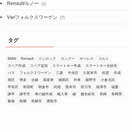
Renault/ルノー
(1)
Vw/フォルクスワーゲン
(7)
タグ
BMW
Renault
インロック
カングー
キーレス
コルト
スペア作成
スペア追加
スマートキー作成
スマートキー全紛失
バス
フォルクスワーゲン
三菱
中央区
久留米市
佐賀
作成
南区
博多
合鍵
国産車
城南区
外車
嬉野市
小倉北区
早良区
有田町
朝倉市
武雄
熊本市
田川市
福津市
福重
諫早
諫早市
車の鍵作成
輸入車
鍵
鍵全紛失
長崎
長崎県
飯塚
鳥栖
鳥栖市
鹿島市