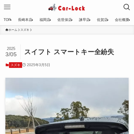
TOP
長崎本店
福岡店
佐世保店
諫早店
佐賀店
会社概要
ホーム
スズキ
2025
スイフト スマートキー全紛失
3/05
2025年3月5日
スズキ