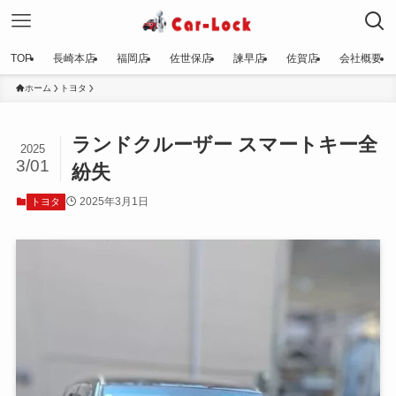
TOP
長崎本店
福岡店
佐世保店
諫早店
佐賀店
会社概要
ホーム
トヨタ
ランドクルーザー スマートキー全
2025
3/01
紛失
2025年3月1日
トヨタ