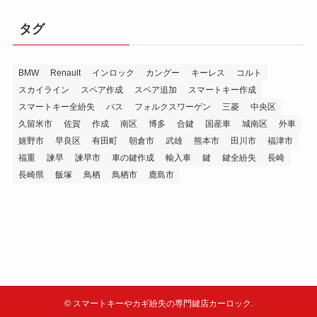
タグ
BMW
Renault
インロック
カングー
キーレス
コルト
スカイライン
スペア作成
スペア追加
スマートキー作成
スマートキー全紛失
バス
フォルクスワーゲン
三菱
中央区
久留米市
佐賀
作成
南区
博多
合鍵
国産車
城南区
外車
嬉野市
早良区
有田町
朝倉市
武雄
熊本市
田川市
福津市
福重
諫早
諫早市
車の鍵作成
輸入車
鍵
鍵全紛失
長崎
長崎県
飯塚
鳥栖
鳥栖市
鹿島市
©
スマートキーやカギ紛失の専門鍵店カーロック.