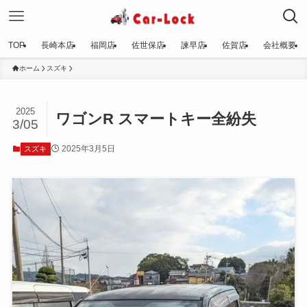
TOP
長崎本店
福岡店
佐世保店
諫早店
佐賀店
会社概要
ホーム
スズキ
2025
ワゴンR スマートキー全紛失
3/05
2025年3月5日
スズキ