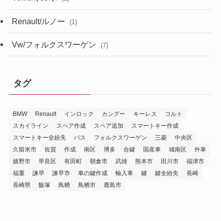
Renault/ルノー
(1)
Vw/フォルクスワーゲン
(7)
タグ
BMW
Renault
インロック
カングー
キーレス
コルト
スカイライン
スペア作成
スペア追加
スマートキー作成
スマートキー全紛失
バス
フォルクスワーゲン
三菱
中央区
久留米市
佐賀
作成
南区
博多
合鍵
国産車
城南区
外車
嬉野市
早良区
有田町
朝倉市
武雄
熊本市
田川市
福津市
福重
諫早
諫早市
車の鍵作成
輸入車
鍵
鍵全紛失
長崎
長崎県
飯塚
鳥栖
鳥栖市
鹿島市