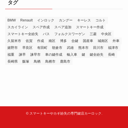
タグ
BMW
Renault
インロック
カングー
キーレス
コルト
スカイライン
スペア作成
スペア追加
スマートキー作成
スマートキー全紛失
バス
フォルクスワーゲン
三菱
中央区
久留米市
佐賀
作成
南区
博多
合鍵
国産車
城南区
外車
嬉野市
早良区
有田町
朝倉市
武雄
熊本市
田川市
福津市
福重
諫早
諫早市
車の鍵作成
輸入車
鍵
鍵全紛失
長崎
長崎県
飯塚
鳥栖
鳥栖市
鹿島市
©
スマートキーやカギ紛失の専門鍵店カーロック.