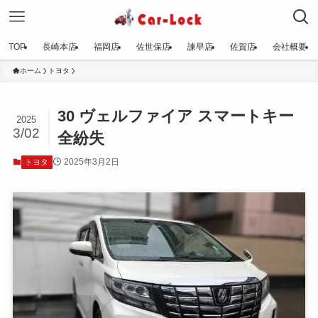
TOP
長崎本店
福岡店
佐世保店
諫早店
佐賀店
会社概要
ホーム
トヨタ
30 ヴェルファイア スマートキー
2025
3/02
全紛失
2025年3月2日
トヨタ