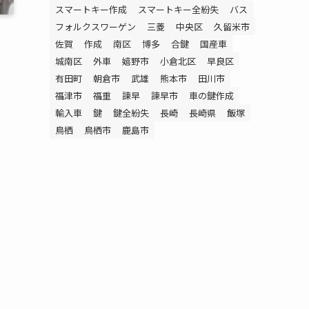
スマートキー作成
スマートキー全紛失
バス
フォルクスワーゲン
三菱
中央区
久留米市
佐賀
作成
南区
博多
合鍵
国産車
城南区
外車
嬉野市
小倉北区
早良区
有田町
朝倉市
武雄
熊本市
田川市
福津市
福重
諫早
諫早市
車の鍵作成
輸入車
鍵
鍵全紛失
長崎
長崎県
飯塚
鳥栖
鳥栖市
鹿島市