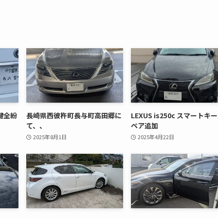
鍵全紛
長崎県西彼杵町長与町高田郷に
LEXUS is250c スマートキ
て、、
ペア追加
2025年8月1日
2025年4月22日